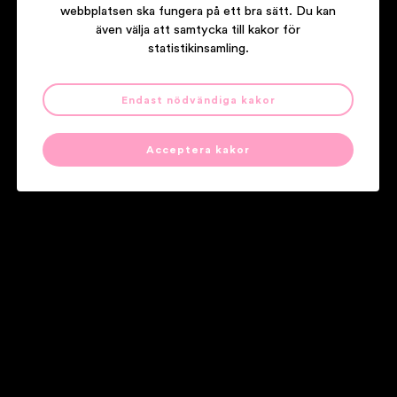
webbplatsen ska fungera på ett bra sätt. Du kan
även välja att samtycka till kakor för
statistikinsamling.
Endast nödvändiga kakor
LASSE STEFANZ
ROCKY MOUNTAINS
Acceptera kakor
Våra partners