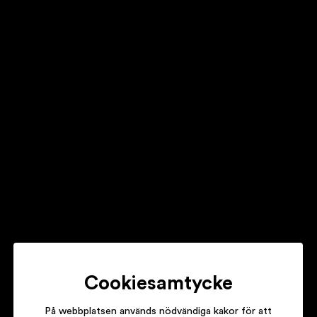
EVA EASTWOOD & THE MAJOR KEYS
ÅH, VILKEN SKIVA!
STEN & STANLEY
50 JUBILEUM
STREAPLERS
PÅ EGNA VÄGAR
Cookiesamtycke
På webbplatsen används nödvändiga kakor för att