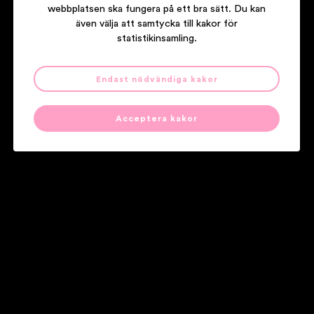
webbplatsen ska fungera på ett bra sätt. Du kan
även välja att samtycka till kakor för
statistikinsamling.
Endast nödvändiga kakor
OLA & GORILLAN
GORILLAN
Acceptera kakor
Våra partners