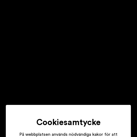
GULLAN BORNEMARK
TUT I RUTAN A-Ö
NICKE & NILLA
PANNKAKOR MED SYLT
PETTSON & FINDUS / BRÖDERNA SLUT
NÄR FINDUS VAR LITEN OCH FÖRSVANN
Cookiesamtycke
På webbplatsen används nödvändiga kakor för att