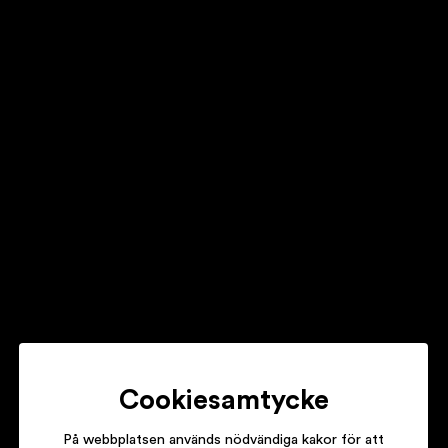
KENT
RÖD
MANDO DIAO
GIVE ME FIRE!
THÅSTRÖM
KÄRLEK ÄR FÖR DOM
Cookiesamtycke
På webbplatsen används nödvändiga kakor för att