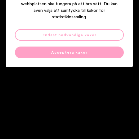
webbplatsen ska fungera på ett bra sätt. Du kan
även välja att samtycka till kakor för
statistikinsamling.
Endast nödvändiga kakor
LARS WINNERBÄCK
TÄNK OM JAG ÅNGRAR MIG OCH SEN ÅNGRAR MIG IGEN
Acceptera kakor
Våra partners