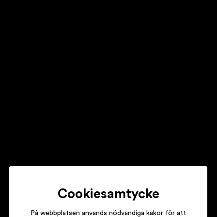
GRANT
Truth & Consequences
Jonathan Johansson
Om Vi Får Leva
LÉON
Circles
Cookiesamtycke
På webbplatsen används nödvändiga kakor för att