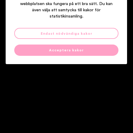
webbplatsen ska fungera på ett bra sätt. Du kan
även välja att samtycka till kakor för
statistikinsamling.
Endast nödvändiga kakor
First Aid Kit
Palomino
Acceptera kakor
Våra partners