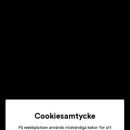
DANIEL NORGREN
ALABURSY
JONATHAN JOHANSSON
LEBENSRAUM!
SEINABO SEY
PRETEND
Cookiesamtycke
På webbplatsen används nödvändiga kakor för att