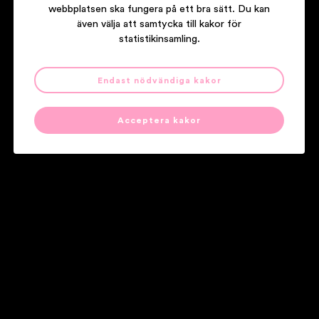
webbplatsen ska fungera på ett bra sätt. Du kan
även välja att samtycka till kakor för
statistikinsamling.
Endast nödvändiga kakor
AMASON
SKY CITY
Acceptera kakor
Våra partners