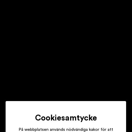
LORENTZ & SAKARIAS
HIMLEN ÄR SOM MÖRKAST NÄR STJÄRNORNA LYSER STARKAS
MANDO DIAO
INFRUSET
MARKUS KRUNEGÅRD
MÄNSKLIG VÄRME
Cookiesamtycke
På webbplatsen används nödvändiga kakor för att