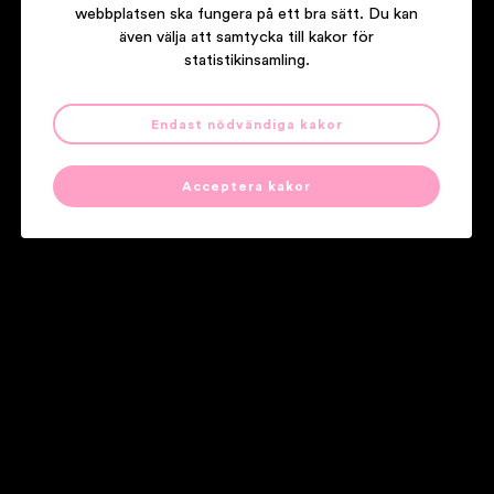
webbplatsen ska fungera på ett bra sätt. Du kan
även välja att samtycka till kakor för
statistikinsamling.
Endast nödvändiga kakor
FIRST AID KIT
THE LION’S ROAR
Acceptera kakor
Våra partners