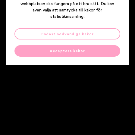
webbplatsen ska fungera på ett bra sätt. Du kan
även välja att samtycka till kakor för
statistikinsamling.
Endast nödvändiga kakor
ANNA TERNHEIM
LEAVING ON A MAYDAY
Acceptera kakor
Våra partners