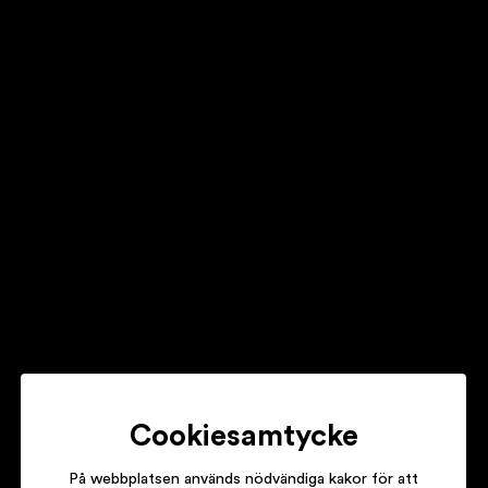
KLEERUP
KLEERUP
HÅKAN HELLSTRÖM
FÖR SENT FÖR EDELWEISS
HELLO SAFERIDE
MORE MODERN SHORT STORIES FROM HELLO SAFERIDE
Cookiesamtycke
På webbplatsen används nödvändiga kakor för att